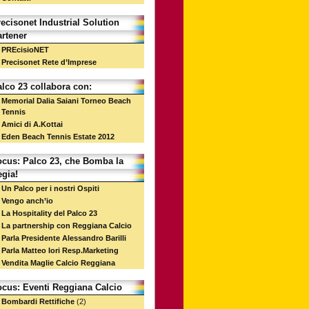
ecisonet Industrial Solution
rtener
PREcisioNET
Precisonet Rete d’Imprese
lco 23 collabora con:
Memorial Dalia Saiani Torneo Beach
Tennis
Amici di A.Kottai
Eden Beach Tennis Estate 2012
ocus: Palco 23, che Bomba la
gia!
Un Palco per i nostri Ospiti
Vengo anch’io
La Hospitality del Palco 23
La partnership con Reggiana Calcio
Parla Presidente Alessandro Barilli
Parla Matteo Iori Resp.Marketing
Vendita Maglie Calcio Reggiana
ocus: Eventi Reggiana Calcio
Bombardi Rettifiche
(2)