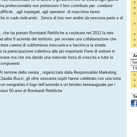
ma professionalità non portassero il loro contributo per condurre
ifficile , agli impiegati, agli operatori di macchina fanno
 che io vado indicando . Senza di loro non andrei da nessuna parte e di
i, che ha portato Bombardi Rettifiche a costituire nel 2012 la rete
 altre 8 aziende del territorio, per avviare una collaborazione che
intera carena di subfornitura meccanica e favorisca la strada
o la partecipazione collettiva alle più importanti Fiere di settore in
Ar
 giovane ma che sta dando una notevole forza di crescita
a tutte le
componenti .
I 
Al termine della serata , organizzata dalla Responsabile Marketing
Claudia Buzzi, gli oltre sessanta ospiti hanno celebrato con una torta
con serigrafato il logo dell’azienda e un brindisi beneaugurale per i
futuri 50 anni di Bombardi Rettifiche
Se