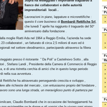
Sopra ha festeggiato l’importante traguardo a
fianco dei collaboratori e delle autorità
Pr
imprenditoriali locali .
Pa
Lavorazioni in piano, lappature e microrettifiche :
questo il
core business
di
Bombardi Rettifiche Srl
,
che lunedi 7 aprile ha raggiunto il traguardo del 50°
Pa
anniversario dalla fondazione .
alla moglie Riatti Ada nel 1964 a Reggio Emilia, l’azienda ha sede
3 collaboratori , un fatturato di circa 2,5 milioni di euro ed è
regionali nel settore oleodinamico, partecipando attraverso la filiera
F
steggiato presso il ristorante ” Da Poli” a Castelnovo Sotto , alla
Re
oratori , Stefano Landi , Presidente della Camera di Commercio di Reggio
a, e di una ristretta cerchia di amici che in questo lungo periodo
di nella sua avventura .
 Rettifiche ha attraversato perseguendo crescita e sviluppo ,
ere alle richieste del mercato , con entusiasmo proprio del fondatore ,
lavoro sono una lunga strada, un meraviglioso punto di partenza per
F
di Amilcare, Claudio Bombardi che in occasione dei festeggiamenti ha
e non esisterebbe se le
donne e gli uomini che la vivono ogni giorno