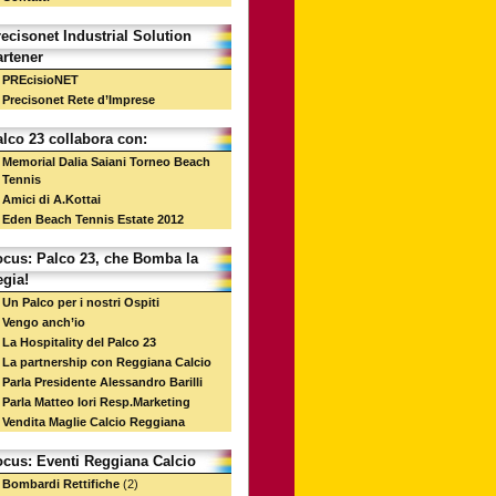
ecisonet Industrial Solution
rtener
PREcisioNET
Precisonet Rete d’Imprese
lco 23 collabora con:
Memorial Dalia Saiani Torneo Beach
Tennis
Amici di A.Kottai
Eden Beach Tennis Estate 2012
ocus: Palco 23, che Bomba la
gia!
Un Palco per i nostri Ospiti
Vengo anch’io
La Hospitality del Palco 23
La partnership con Reggiana Calcio
Parla Presidente Alessandro Barilli
Parla Matteo Iori Resp.Marketing
Vendita Maglie Calcio Reggiana
ocus: Eventi Reggiana Calcio
Bombardi Rettifiche
(2)