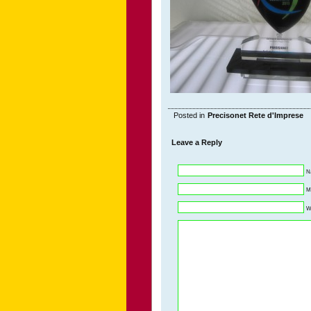
Posted in
Precisonet Rete d'Imprese
Leave a Reply
N
Ma
W