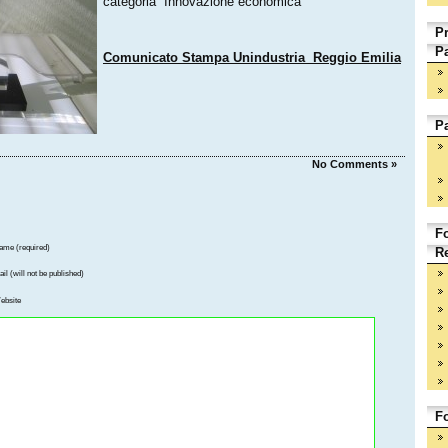
categoria “Innovazione economica”
Pr
Pa
Comunicato Stampa Unindustria Reggio Emilia
Pa
No Comments »
F
ame (required)
Re
il (will not be published)
ebsite
F